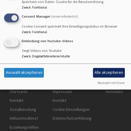
Speichern von Daten: Cookie für die Benutzersitzung
Zweck
:
Funktional
Integrativer Fachdienst
Consent Manager
(immer erforderlich)
Cookie Consent speichert Ihre Einwilligungsstatus im Browser
Zweck
:
Funktional
übe
Weiterlesen
Einbindung von Youtube-Videos
Inte
Zeigt Videos von Youtube
Fac
Zweck
:
Eingebettete externe Inhalte
Auswahl akzeptieren
Alle akzeptieren
Realisiert mit Klaro!
Hauptnavigation
Fußbereichsmenü
Benutzermen
Startseite
Impressum
Anmelden
Kontakt
Kontakt
Sozialberatung
Cookie-Einstellungen
Inklusionsdienst
Datenschutzerklärung
Erziehungshilfen