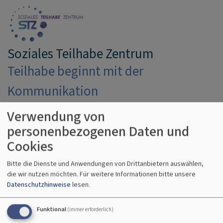
Direkt
zum
Inhalt
Soziales Teilhabe Zentrum
Teilhabe beginnt mit der
Kommunikation
Verwendung von
Hauptnavigation
personenbezogenen Daten und
Cookies
Startseite
Integrativer Fachdienst
Bitte die Dienste und Anwendungen von Drittanbietern auswählen,
die wir nutzen möchten.
Für weitere Informationen bitte unsere
Datenschutzhinweise
lesen.
Integrativer Fachdienst
Funktional
(immer erforderlich)