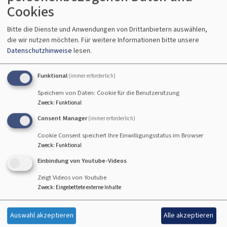
Betrieb des Systems zum Meldewesen liegen in der
Cookies
Zuständigkeit des LKA. Sie können sich zur Wahrung
Bitte die Dienste und Anwendungen von Drittanbietern auswählen,
Ihrer Rechte an jede mitverantwortliche Stelle
die wir nutzen möchten.
Für weitere Informationen bitte unsere
wenden. Ihre Daten können über das System zum
Datenschutzhinweise
lesen.
kirchlichen Meldewesen gemäß § 8 Abs. 1-4 i.V.m. § 7
und § 6 Nr. 3 DSG-EKD an andere kirchliche Stellen
Funktional
(immer erforderlich)
übermittelt werden, wenn diese Stellen Ihre Daten zur
Speichern von Daten: Cookie für die Benutzersitzung
Erfüllung ihrer Aufgaben benötigen. Auf Anfrage
Zweck
:
Funktional
können die Verwaltungseinrichtung und das LKA
Consent Manager
(immer erforderlich)
Auskunft darüber erteilen, welche kirchlichen Stellen
Cookie Consent speichert Ihre Einwilligungsstatus im Browser
Zugriff auf Ihre Daten haben. Wenn wir per E-Mail mit
Zweck
:
Funktional
Ihnen Kontakt haben oder Ihre Daten in Cloud-
Einbindung von Youtube-Videos
Anwendungen verarbeiten, nutzen wir ein weiteres
Zeigt Videos von Youtube
System, das vom LKA sowie den Dienstleistern
Zweck
:
Eingebettete externe Inhalte
Cancom und Microsoft bereitgestellt wird. Ihre Daten
können an Cancom und Microsoft übermittelt und in
Auswahl akzeptieren
Alle akzeptieren
gemeinsamer Verantwortung mit dem LKA gemäß